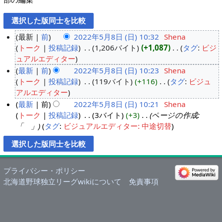
最新
前
2022年5月8日 (日) 10:32
‎
Shena
トーク
投稿記録
‎
1,206バイト
+1,087
‎
タグ
:
ビジ
ュアルエディター
最新
前
2022年5月8日 (日) 10:23
‎
Shena
トーク
投稿記録
‎
119バイト
+116
‎
タグ
:
ビジュ
アルエディター
最新
前
2022年5月8日 (日) 10:21
‎
Shena
トーク
投稿記録
‎
3バイト
+3
‎
ページの作成:
「 」
タグ
:
ビジュアルエディター: 中途切替
プライバシー・ポリシー
北海道野球独立リーグwikiについて
免責事項